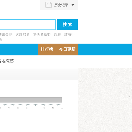
历史记录
变形金刚
火影忍者
复仇者联盟
战狼
红海行
动
排行榜
今日更新
内地综艺