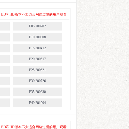
E45.201108
E586.220102
 其中，BD和HD版本不太适合网速过慢的用户观看
E591.220206
E05.200202
E596.220327
E10.200308
E601.220501
E15.200412
E606.220605
E20.200517
E612.220717
E25.200621
E617.220821
E30.200726
E622.220925
E35.200830
E627.221106
E40.201004
E632.221211
E45.201108
E637.230115
E586.220102
 其中，BD和HD版本不太适合网速过慢的用户观看