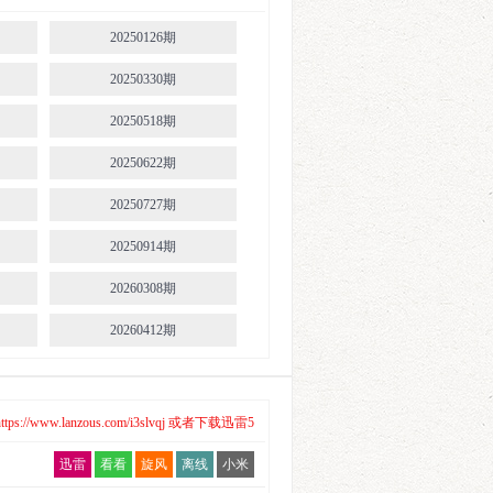
E642
E591.220206
20250126期
E647
E596.220327
20250330期
E652
E601.220501
20250518期
E657
E606.220605
20250622期
E662
E612.220717
20250727期
E667
E617.220821
20250914期
E672
E622.220925
20260308期
E677
E627.221106
20260412期
E682
E632.221211
20260518期
E687
E637.230115
20260623期
/www.lanzous.com/i3slvqj 或者下载迅雷5
E692
E642
20260727期
迅雷
看看
旋风
离线
小米
E697
E647