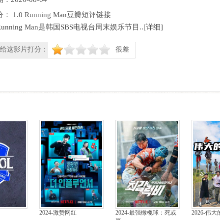
分：
1.0
Running Man豆瓣短评链接
Running Man是韩国SBS电视台周末娱乐节目..[
详细
]
给这影片打分：
很差
很差
较差
还行
推荐
力荐
2024-激赞网红
2024-最强橄榄球：死或
2026-伟