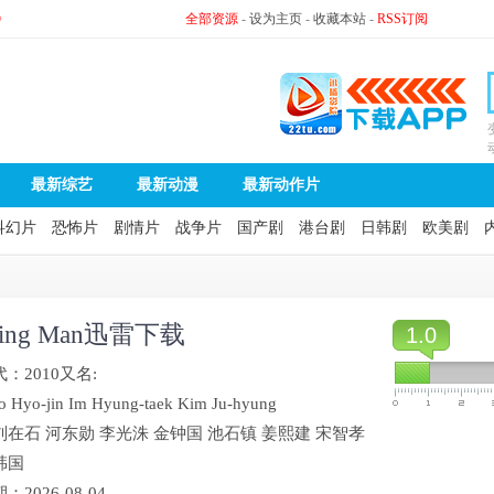
》
全部资源
-
设为主页
-
收藏本站
-
RSS订阅
最新综艺
最新动漫
最新动作片
科幻片
恐怖片
剧情片
战争片
国产剧
港台剧
日韩剧
欧美剧
ning Man迅雷下载
1.0
代：
2010
又名:
o
Hyo-jin
Im
Hyung-taek
Kim
Ju-hyung
刘在石
河东勋
李光洙
金钟国
池石镇
姜熙建
宋智孝
韩国
期：
2026-08-04