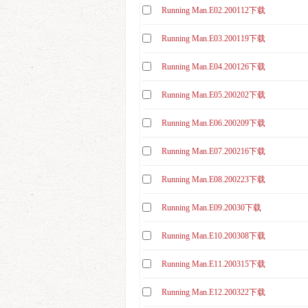
20260803期
Running Man.E02.200112下载
E698
E648
Running Man.E03.200119下载
E703
E653
E708
Running Man.E04.200126下载
E658
E714.20240714
Running Man.E05.200202下载
E663
E719.240915
Running Man.E06.200209下载
E668
E725.241027
Running Man.E07.200216下载
E673
E730.241201
E678
Running Man.E08.200223下载
E753.250525
E683
Running Man.E09.20030下载
20250105
E688
Running Man.E10.200308下载
20250209
E693
Running Man.E11.200315下载
20250316
E698
Running Man.E12.200322下载
20250427