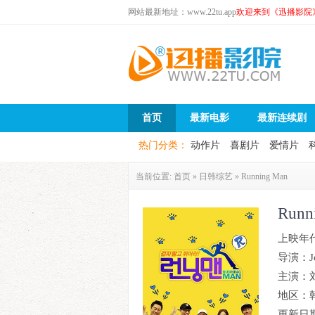
网站最新地址：www.22tu.app
欢迎来到《迅播影院
首页
最新电影
最新连续剧
热门分类：
动作片
喜剧片
爱情片
当前位置:
首页
»
日韩综艺
»
Running Man
Run
上映年
导演：
J
主演：
地区：
更新日