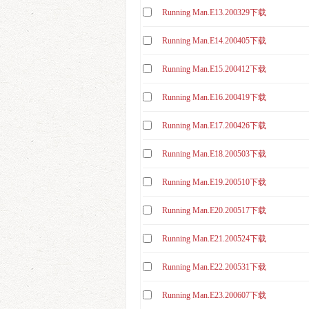
E703
Running Man.E13.200329下载
20250608
E708
Running Man.E14.200405下载
20250713
E714.20240714
Running Man.E15.200412下载
20250831
E719.240915
Running Man.E16.200419下载
20251012
E725.241027
20251123
Running Man.E17.200426下载
E730.241201
20251228
Running Man.E18.200503下载
E753.250525
20260201
Running Man.E19.200510下载
20250105
20260308
Running Man.E20.200517下载
20250209
20260412
20250316
Running Man.E21.200524下载
20260524
20250427
Running Man.E22.200531下载
20260628
20250608
Running Man.E23.200607下载
20260802