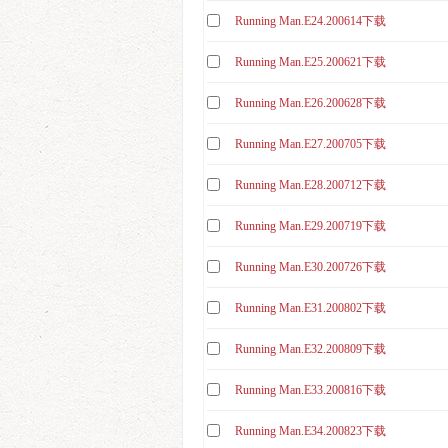
20250713
Running Man.E24.200614下载
20250831
Running Man.E25.200621下载
20251012
Running Man.E26.200628下载
20251123
Running Man.E27.200705下载
20251228
Running Man.E28.200712下载
20260201
Running Man.E29.200719下载
20260308
Running Man.E30.200726下载
20260412
Running Man.E31.200802下载
20260524
Running Man.E32.200809下载
20260628
20260802
Running Man.E33.200816下载
Running Man.E34.200823下载