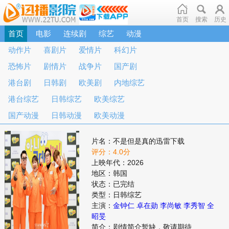
首页
搜索
历史
首页
电影
连续剧
综艺
动漫
动作片
喜剧片
爱情片
科幻片
恐怖片
剧情片
战争片
国产剧
港台剧
日韩剧
欧美剧
内地综艺
港台综艺
日韩综艺
欧美综艺
国产动漫
日韩动漫
欧美动漫
片名：不是但是真的迅雷下载
评分：4.0分
上映年代：2026
地区：韩国
状态：已完结
类型：日韩综艺
主演：
金钟仁
卓在勋
李尚敏
李秀智
全
昭旻
简介：剧情简介暂缺，敬请期待