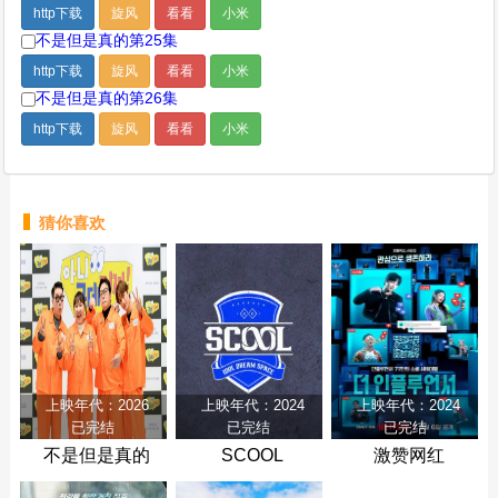
http下载
旋风
看看
小米
不是但是真的第25集
http下载
旋风
看看
小米
不是但是真的第26集
http下载
旋风
看看
小米
猜你喜欢
上映年代：2026
上映年代：2024
上映年代：2024
已完结
已完结
已完结
不是但是真的
SCOOL
激赞网红