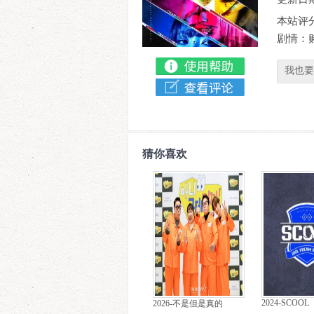
本站评
剧情：
我也要
猜你喜欢
2024-SCOOL
2026-不是但是真的