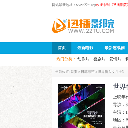
网站最新地址：www.22tu.app
欢迎来到《迅播影院
首页
最新电影
最新连续剧
热门分类：
动作片
喜剧片
爱情片
当前位置:
首页
»
日韩综艺
»
世界街头女斗士3
世界
上映年
导演：
主演：
H
地区：
更新日