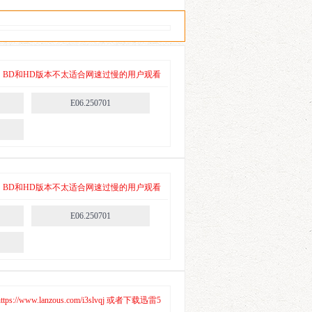
 其中，BD和HD版本不太适合网速过慢的用户观看
E06.250701
 其中，BD和HD版本不太适合网速过慢的用户观看
E06.250701
/www.lanzous.com/i3slvqj 或者下载迅雷5