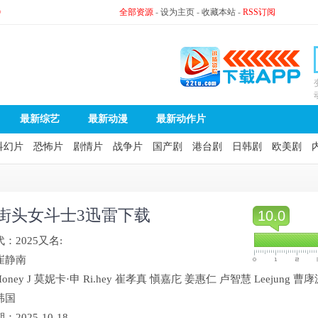
》
全部资源
-
设为主页
-
收藏本站
-
RSS订阅
最新综艺
最新动漫
最新动作片
科幻片
恐怖片
剧情片
战争片
国产剧
港台剧
日韩剧
欧美剧
街头女斗士3迅雷下载
10.0
代：
2025
又名:
崔静南
oney J
莫妮卡·申
Ri.hey
崔孝真
愼嘉庀
姜惠仁
卢智慧
Leejung
曹庨
韩国
期：
2025-10-18