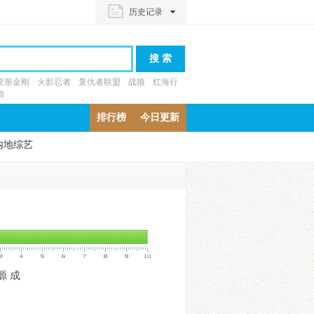
历史记录
变形金刚
火影忍者
复仇者联盟
战狼
红海行
动
排行榜
今日更新
内地综艺
源
成