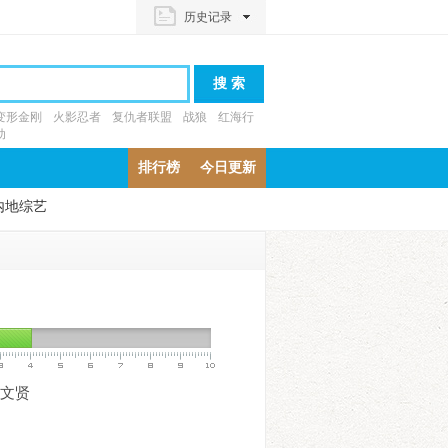
历史记录
变形金刚
火影忍者
复仇者联盟
战狼
红海行
动
排行榜
今日更新
内地综艺
文贤