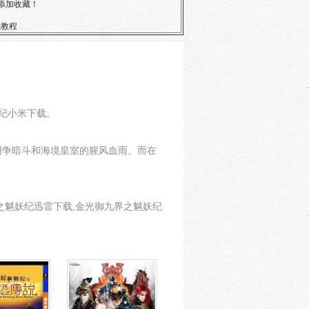
行添加收藏！
载教程
妖纪小米下载。
明争暗斗和海境皇室的腥风血雨。而在
.金光御九界之魆妖纪迅雷下载,金光御九界之魆妖纪