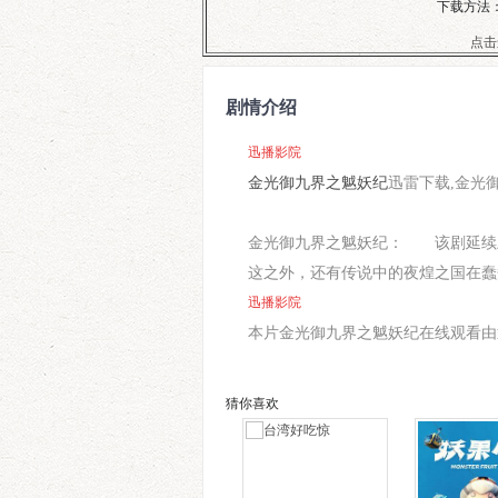
下载方法：
点击
剧情介绍
迅播影院
金光御九界之魆妖纪
迅雷下载,金光
金光御九界之魆妖纪： 该剧延续上
这之外，还有传说中的夜煌之国在蠢
迅播影院
本片金光御九界之魆妖纪在线观看由迅播影院(h
猜你喜欢