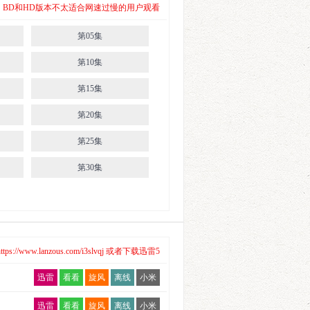
 其中，BD和HD版本不太适合网速过慢的用户观看
第05集
第10集
第15集
第20集
第25集
第30集
/www.lanzous.com/i3slvqj 或者下载迅雷5
迅雷
看看
旋风
离线
小米
迅雷
看看
旋风
离线
小米