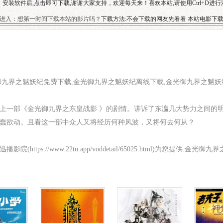
安装软件后,点击即可下载,谢谢大家支持，欢迎每天来！喜欢本站,请使用Ctrl+D进
进入：想第一时间下载本站的影片吗？
下载方法:不会下载的网友先看看 本站电影下
御九界之魆妖纪免费下载,金光御九界之魆妖纪离线下载,金光御九界之魆
一部《金光御九界之东皇战影 》的剧情。讲诉了东瀛几大势力之间的
蠢欲动。且看这一部中众人又将经历何种风波，又将何去何从？
ttps://www.22tu.app/voddetail/65025.html)为您提供