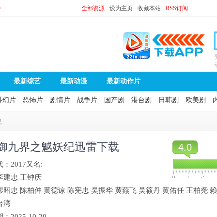
》
全部资源
-
设为主页
-
收藏本站
-
RSS订阅
最新综艺
最新动漫
最新动作片
科幻片
恐怖片
剧情片
战争片
国产剧
港台剧
日韩剧
欧美剧
纪
御九界之魆妖纪迅雷下载
4.0
代：
2017
又名:
李建忠
王钟庆
廖昭忠
陈柏仲
黄德谅
陈宪忠
吴振华
黄燕飞
吴筱丹
黄佑任
王柏尧
赖
台湾
期：
2025-10-20