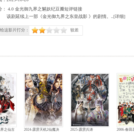
分：
4.0
金光御九界之魆妖纪豆瓣短评链接
该剧延续上一部《金光御九界之东皇战影 》的剧情。..[
详细
]
给这影片打分：
较差
很差
较差
还行
推荐
力荐
御九界之仙古
2024-霹雳天机2仙魔决
2025-霹雳兵涛
2006-春