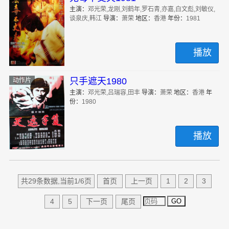
主演：
邓光荣,龙刚,刘鹤年,罗石青,亦嘉,白文彪,刘敏仪,
谈泉庆,韩江
导演：
萧荣
地区：
香港
年份：
1981
播放
只手遮天1980
动作片
主演：
邓光荣,吕瑞容,田丰
导演：
萧荣
地区：
香港
年
份：
1980
播放
共29条数据,当前1/6页
首页
上一页
1
2
3
GO
4
5
下一页
尾页