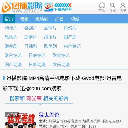
首页
搜索
历史
首页
电影
连续剧
综艺
动漫
动作片
喜剧片
爱情片
科幻片
恐怖片
剧情片
战争片
国产剧
港台剧
日韩剧
欧美剧
内地综艺
港台综艺
日韩综艺
欧美综艺
国产动漫
日韩动漫
欧美动漫
迅播影院-MP4高清手机电影下载-Gvod电影-迅雷电
影下载-迅播22tu.com搜索
搜索和
邓光荣
相关的影片
猛鬼差馆
恐怖片
主演：
张学友,许冠英,陈家齐,胡枫,邓光荣,楼南光,左颂升
导演：
刘镇伟
地区：
香港
年份：
1987