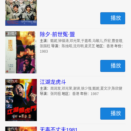
播放
除夕·前世冤·盟
剧情片
主演：
甄妮,钟镇涛,邓光荣,于嘉希,马敏儿,乔宏,曹查理,
张国柱
导演：
陈烛昭,沈月明,麦灵芝
地区：
香港
年份：
1983
播放
江湖龙虎斗
动作片
主演：
周润发,邓光荣,谢贤,徐少强,甄妮,夏文汐,陈欣健
导演：
张同祖
地区：
香港
年份：
1987
播放
无毒不丈夫1981
动作片