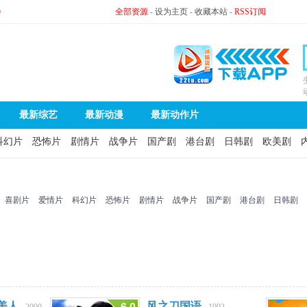
》
全部资源
-
设为主页
-
收藏本站
-
RSS订阅
最新综艺
最新动漫
最新动作片
科幻片
恐怖片
剧情片
战争片
国产剧
港台剧
日韩剧
欧美剧
喜剧片
爱情片
科幻片
恐怖片
剧情片
战争片
国产剧
港台剧
日韩剧
美人
风之刀国语