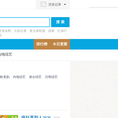
历史记录
变形金刚
火影忍者
复仇者联盟
战狼
红海行
动
排行榜
今日更新
内地综艺
欧美剧
内地综艺
港台综艺
日韩综艺
疯狂喜剧人2026