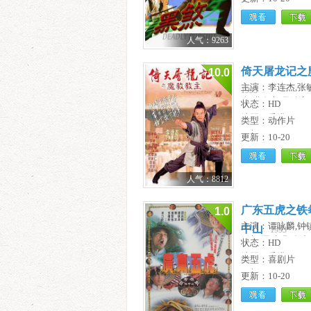
20
观看
下载
人气：9263
倚天屠龙记之
10.0
主演：李连杰,张敏
1993
姿,洪金宝,吴镇宇
状态：HD
荣,闫怀礼,梁家仁
地区：香港
类型：动作片
文,张春仲,姬麒麟
更新：2025-10-
更新：10-20
20
观看
下载
人气：8812
广东五虎之铁
1.0
主演：谭咏麟,钟镇
中山
1993
健新,区瑞强,陈法
状态：HD
嘉颖,蔡一智,蔡一
地区：香港
类型：喜剧片
峰,关淑怡,黎彼得
更新：2025-10-
更新：10-20
仁,梁荣忠,雷有晖
20
生,莫文蔚,吴国敬
威,苏永康,戴志伟
观看
下载