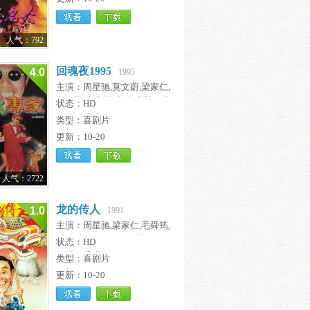
20
观看
下载
人气：792
回魂夜1995
4.0
1995
主演：周星驰,莫文蔚,梁家仁,
黄一飞,李力持,卢雄,张莽,谭淑
状态：HD
梅,黄智贤,周志辉,侯焕玲
地区：香港
类型：喜剧片
更新：2025-10-
更新：10-20
20
观看
下载
人气：2722
龙的传人
1.0
1991
主演：周星驰,梁家仁,毛舜筠,
元华,李海生,龙方,叶子楣,元
状态：HD
奎,成奎安
地区：香港
类型：喜剧片
更新：2025-10-
更新：10-20
20
观看
下载