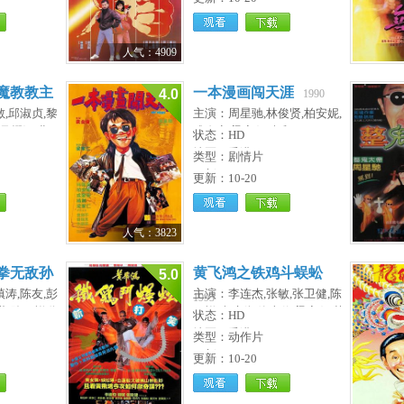
20
观看
下载
人气：4909
魔教教主
一本漫画闯天涯
4.0
1990
,邱淑贞,黎
主演：周星驰,林俊贤,柏安妮,
,吴耀汉,曹
成奎安,梁家仁,袁和平
状态：HD
,邹兆龙,田启
地区：香港
类型：剧情片
更新：2025-10-
更新：10-20
20
观看
下载
人气：3823
拳无敌孙
黄飞鸿之铁鸡斗蜈蚣
5.0
涛,陈友,彭
主演：李连杰,张敏,张卫健,陈
1993
蓉,陈百祥,郑
百祥,袁咏仪,徐忠信,梁家仁,苑
状态：HD
杰,宣萱,谷
琼丹,张兰英
地区：香港
类型：动作片
,罗慧娟,梁家
更新：2025-10-
更新：10-20
,陆剑明,龙天
20
,成奎安,苏志
,崔嘉宝,钟
观看
下载