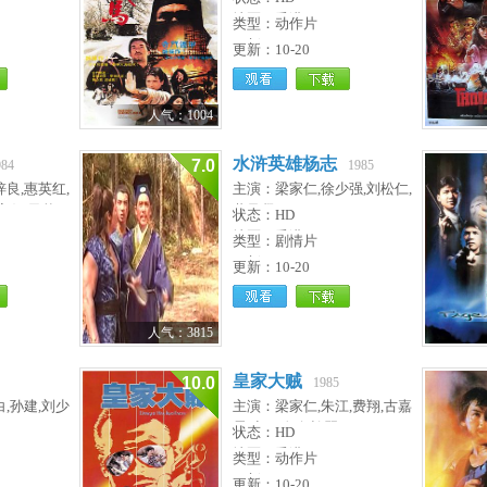
地区：香港
类型：动作片
更新：2025-10-
更新：10-20
20
观看
下载
人气：1004
水浒英雄杨志
7.0
984
1985
良,惠英红,
主演：梁家仁,徐少强,刘松仁,
家仁,元秋
黄曼凝
状态：HD
地区：香港
类型：剧情片
更新：2025-10-
更新：10-20
20
观看
下载
人气：3815
皇家大贼
10.0
1985
,孙建,刘少
主演：梁家仁,朱江,费翔,古嘉
露,廖丽玲,白韵琴
状态：HD
地区：香港
类型：动作片
更新：2025-10-
更新：10-20