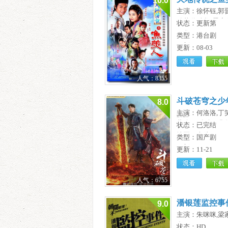
10.0
主演：徐怀钰,郭晋
孙莉,郑嘉颖,梁家
状态：更新第
明娜,刘牧,葛蕾,
20集
类型：港台剧
地区：香港
更新：2026-08-
更新：08-03
03
观看
下载
人气：8355
斗破苍穹之少
8.0
主演：何洛洛,丁笑
2023
薛八一,孙雅丽,顾
状态：已完结
扬灏,邱心志,林佑
地区：大陆
类型：国产剧
凉,王秀竹,叶项明
更新：2025-11-
更新：11-21
仁,钟祺,海铃
21
观看
下载
人气：6755
潘银莲监控事
9.0
主演：朱咪咪,梁家
多
状态：HD